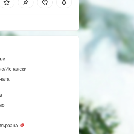
ви
но/Испански
ната
a
мо
вързана