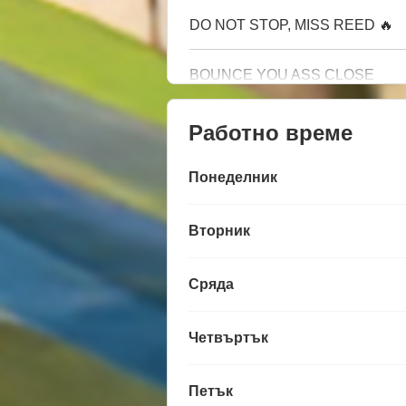
DO NOT STOP, MISS REED 🔥
BOUNCE YOU ASS CLOSE
Работно време
Понеделник
Вторник
Сряда
Четвъртък
Петък