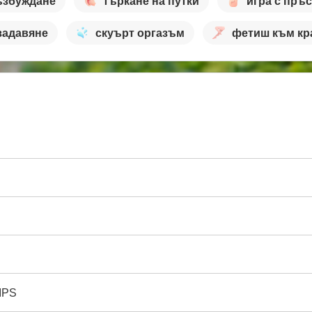
ъзбуждане
търкане на путки
игра с пръ
задавяне
скуърт оргазъм
фетиш към кр
IPS