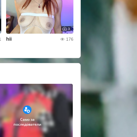
3
hii
1
176
Само за
последователи