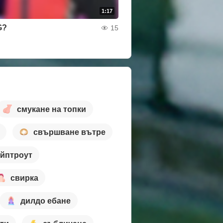
1:17
G?
15
смукане на топки
свършване вътре
йптроут
свирка
дилдо ебане