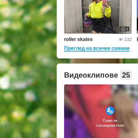
1
roller skates
132
Преглед на всички снимки
Видеоклипове
25
Само за
последователи