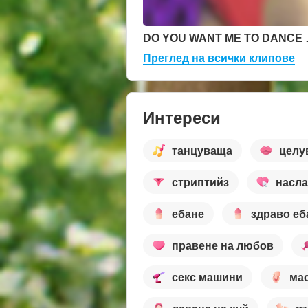
DO YOU W
Преглед на всички клипове
Интереси
танцуваща
целу
стриптийз
насл
ебане
здраво еб
правене на любов
секс машини
ма