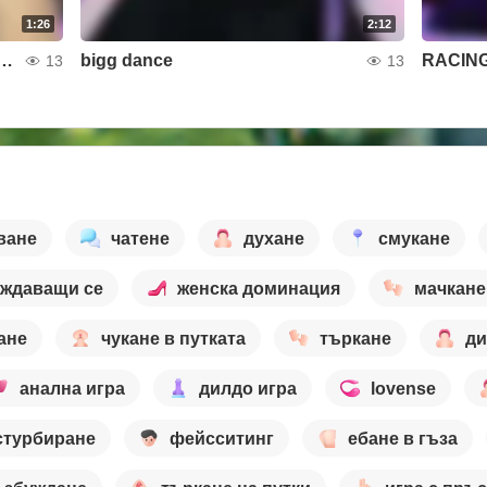
1:26
2:12
ANT ME TO DANCE FOR YOU?
bigg dance
RACIN
13
13
ване
чатене
духане
смукане
аждаващи се
женска доминация
мачкане
ане
чукане в путката
търкане
ди
анална игра
дилдо игра
lovense
стурбиране
фейсситинг
ебане в гъза