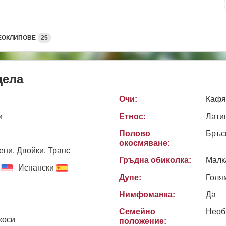
ЕОКЛИПОВЕ
25
дела
Очи:
Кафя
и
Етнос:
Лати
Полово
Бръс
окосмяване:
ни, Двойки, Транс
Гръдна обиколка:
Малк
Испански
Дупе:
Голя
Нимфоманка:
Да
Семейно
Необ
коси
положение: