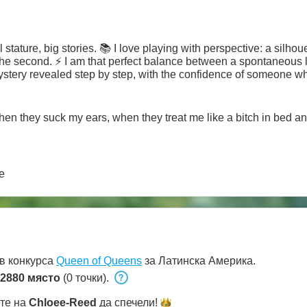
ature, big stories. 📚 I love playing with perspective: a silhouet
he second. ⚡ I am that perfect balance between a spontaneous l
ystery revealed step by step, with the confidence of someone w
when they suck my ears, when they treat me like a bitch in bed a
e
в конкурса
Queen of Queens
за Латинска Америка.
2880 място
(0 точки).
ете на
Chloee-Reed
да
спечели!