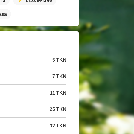
сти
събличане
ака
5 TKN
7 TKN
11 TKN
25 TKN
32 TKN