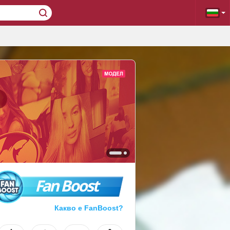
Fan Boost
Какво е FanBoost?