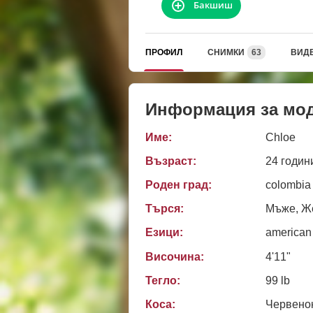
Бакшиш
ПРОФИЛ
СНИМКИ
63
ВИД
Информация за мо
Име:
Chloe
Възраст:
24 годин
Роден град:
colombia
Търся:
Мъже, Же
Езици:
american
Височина:
4'11"
Тегло:
99 lb
Коса:
Червено