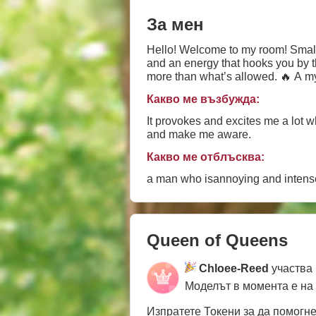
За мен
Hello! Welcome to my room! Small st
and an energy that hooks you by t
more than what’s allowed. 🔥 A m
goes unnoticed. 🧨💥
Какво ме възбужда:
It provokes and excites me a lot 
and make me aware.
Какво ме отблъсква:
a man who isannoying and intens
Queen of Queens
Chloee-Reed
участва 
Моделът в момента е на
Изпратете Токени за да помогн