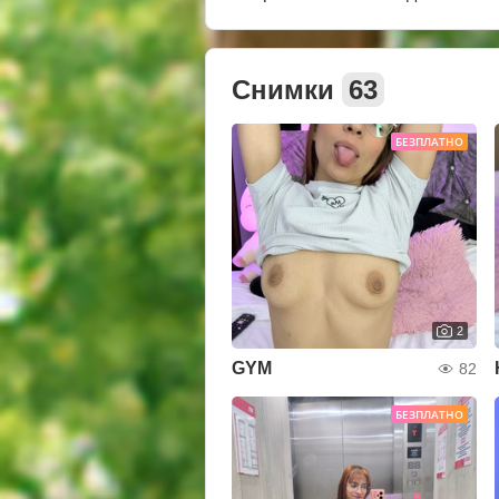
Снимки
63
БЕЗПЛАТНО
2
GYM
82
БЕЗПЛАТНО