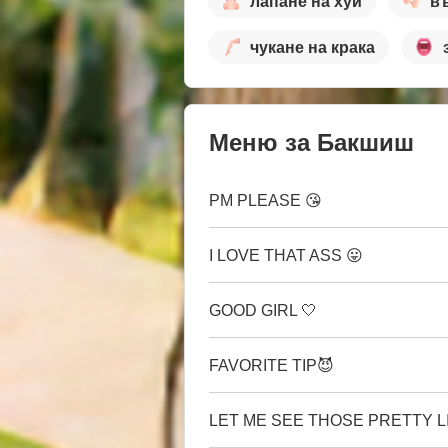
лапане на хуй
в
чукане на крака
Меню за Бакшиш
PM PLEASE 😘
I LOVE THAT ASS 😛
GOOD GIRL 🤍
FAVORITE TIP😈
LET ME SEE THOSE PRETTY L