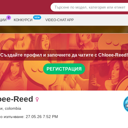
ЦИИ
КОНКУРСИ
VIDEO-CHAT APP
Създайте профил и започнете да чатите с
Chloee-Reed!
РЕГИСТРАЦИЯ
oee-Reed
и, colombia
о излъчване: 27.05.26 7:52 PM