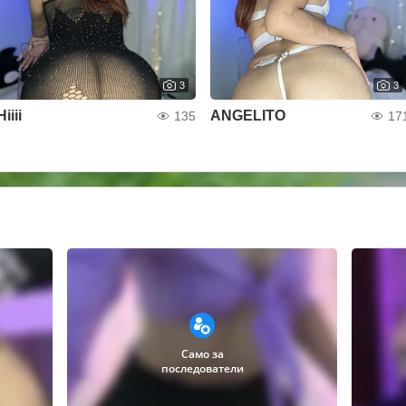
3
3
Hiiii
ANGELITO
135
17
Само за
последователи