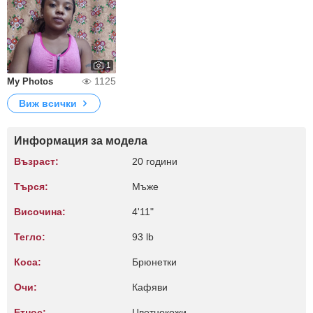
1
1125
My Photos
Виж всички
Информация за модела
Възраст:
20 години
Търся:
Мъже
Височина:
4'11"
Тегло:
93 lb
Коса:
Брюнетки
Очи:
Кафяви
Етнос:
Цветнокожи