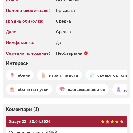
Полово окосмяване:
Бръсната
Гръдна обиколка:
Среднa
Дупе:
Среднa
Нимфоманка:
Да
Семейно положение:
Необвързана
Интереси
ебане
игра с пръсти
скуърт оргазъм
ебане на путки
наслаждаващи се
дил
Коментари (1)
Spayn33
20.04.2026
Сладкая девушка 😘😘😘