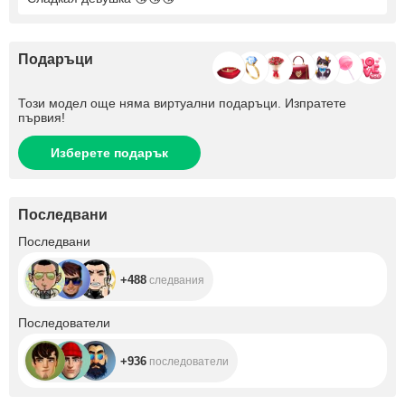
Подаръци
Този модел още няма виртуални подаръци. Изпратете
първия!
Изберете подарък
Последвани
+488
Последвани
+488
следвания
+936
Последователи
+936
последователи