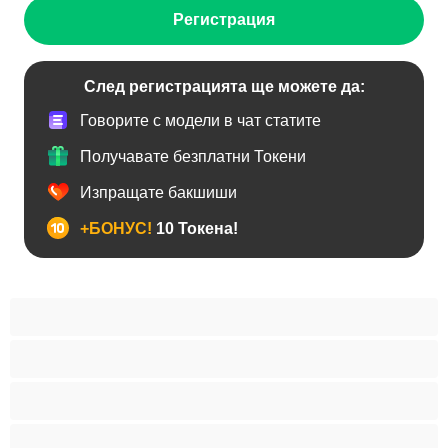
Регистрация
След регистрацията ще можете да:
Говорите с модели в чат статите
Получавате безплатни Токени
Изпращате бакшиши
+БОНУС!
10 Токена!
BDSM
Азиатки
Анален
Арабки