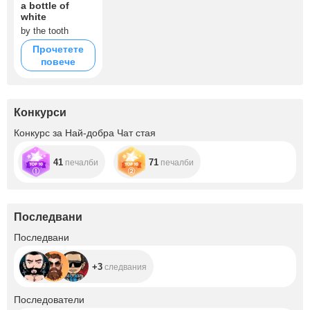
a bottle of
white
by the tooth
Прочетете
повече
Конкурси
Конкурс за Най-добра Чат стая
41
71
печалби
печалби
Последвани
+3
Последвани
+3
следвания
+1.5K
Последователи