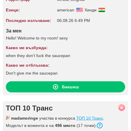
Езици:
american
Хинди
Последно излъчване:
06.08.26 6:49 PM
За мен
Hello! Welcome to my room! sexy
Какво ме възбужда:
when they don't fuck the saucepan
Какво ме отблъсква:
Don't give me the saucepan
Бакшиш
ТОП 10 Транс
madamcringe
участва в конкурса
ТОП 10 Транс
.
Моделът в момента е на
496 място
(17 точки).