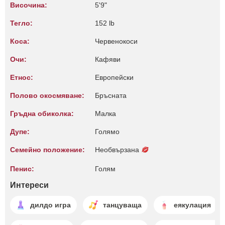
Височина:
5'9"
Тегло:
152 lb
Коса:
Червенокоси
Очи:
Кафяви
Етнос:
Европейски
Полово окосмяване:
Бръсната
Гръдна обиколка:
Малкa
Дупе:
Голямо
Семейно положение:
Необвързана
Пенис:
Голям
Интереси
дилдо игра
танцуваща
еякулация