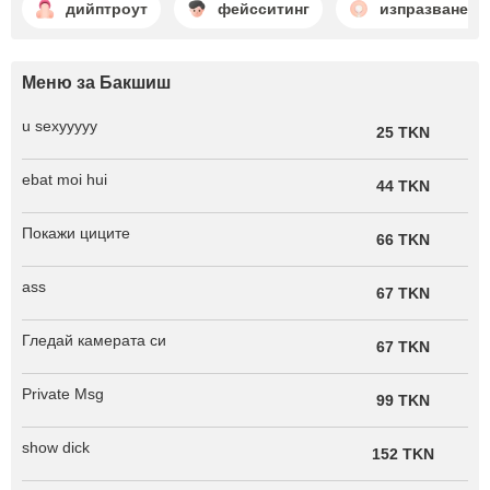
дийптроут
фейсситинг
изпразване в
Меню за Бакшиш
u sexyyyyy
25 TKN
ebat moi hui
44 TKN
Покажи циците
66 TKN
ass
67 TKN
Гледай камерата си
67 TKN
Private Msg
99 TKN
show dick
152 TKN