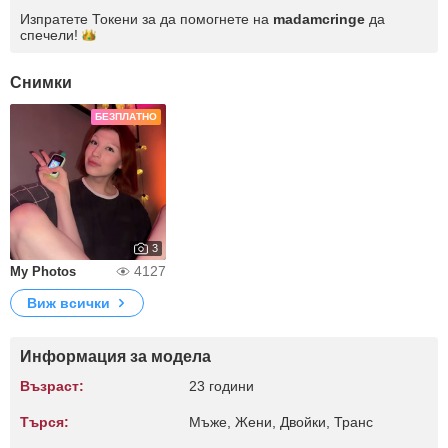
Изпратете Токени за да помогнете на
madamcringe
да
спечели!
Снимки
БЕЗПЛАТНО
3
4127
My Photos
Виж всички
Информация за модела
Възраст:
23 години
Търся:
Мъже, Жени, Двойки, Транс